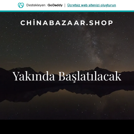
Destekleyen:
GoDaddy
|
Ücretsiz web sitenizi oluşturun
CHINABAZAAR.SHOP
‌Yakında Başlatılacak